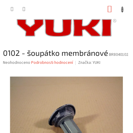
Přejít
NÁKUP
na
obsah
KOŠÍK
0102 - šoupátko membránové
BR8040102
Průměrné
Neohodnoceno
Podrobnosti hodnocení
Značka:
YUKI
hodnocení
produktu
je
0,0
z
5
hvězdiček.