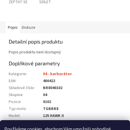
ZEPTAT SE
SDÍLET
Popis
Diskuze
Detailní popis produktu
Popis produktu není dostupný
Doplňkové parametry
Kategorie
:
04 - karburátor
EAN
:
400422
Skladové číslo
:
BR8040102
Skupina
:
04
Pozice
:
0102
Typ moto
:
TGBBR8
Model
:
125 HAWK II
Počet ks na moto
:
1
Používáme cookies, abychom Vám umožnili pohodlné
Položka byla vyprodána…