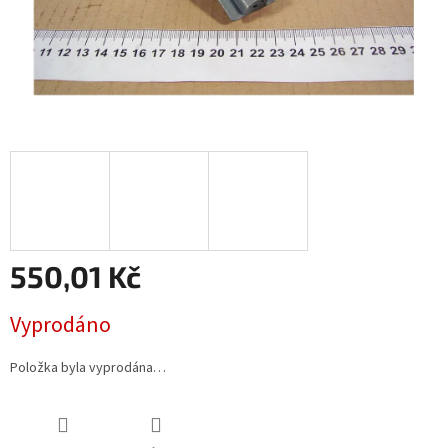
550,01 Kč
Měrná
Vyprodáno
cena:
Položka byla vyprodána…