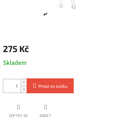
275 Kč
Měrná
Skladem
cena:
Přidat do košíku
ZEPTAT SE
SDÍLET