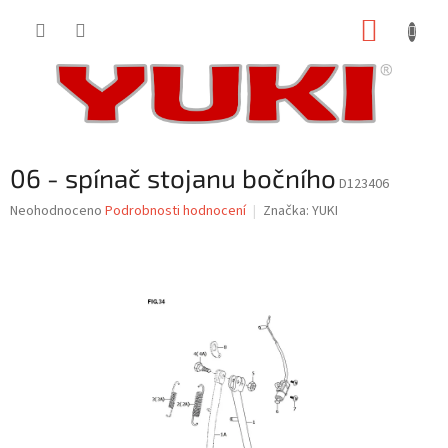
Přejít
NÁKUP
na
obsah
KOŠÍK
06 - spínač stojanu bočního
D123406
Průměrné
Neohodnoceno
Podrobnosti hodnocení
Značka:
YUKI
hodnocení
produktu
je
0,0
z
5
hvězdiček.