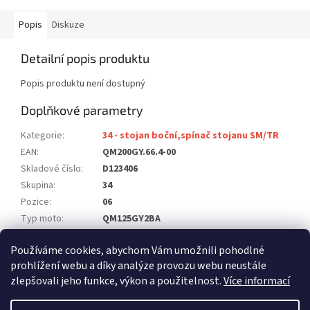
Popis
Diskuze
Detailní popis produktu
Popis produktu není dostupný
Doplňkové parametry
Kategorie
:
34 - stojan boční,spínač stojanu SM/TR
EAN
:
QM200GY.66.4-00
Skladové číslo
:
D123406
Skupina
:
34
Pozice
:
06
Typ moto
:
QM125GY2BA
Model
:
125 SM
Používáme cookies, abychom Vám umožnili pohodlné
Počet ks na moto
:
1
prohlížení webu a díky analýze provozu webu neustále
zlepšovali jeho funkce, výkon a použitelnost.
Více informací
Z
á