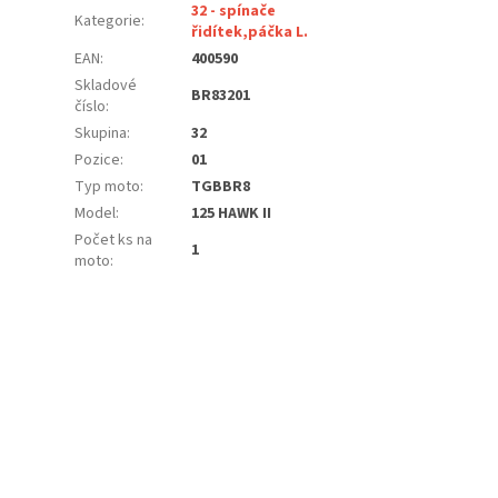
32 - spínače
Kategorie
:
řidítek,páčka L.
EAN
:
400590
Skladové
BR83201
číslo
:
Skupina
:
32
Pozice
:
01
Typ moto
:
TGBBR8
Model
:
125 HAWK II
Počet ks na
1
moto
: