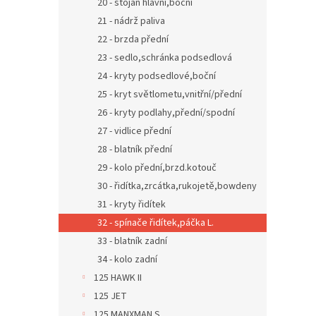
20 - stojan hlavní,boční
21 - nádrž paliva
22 - brzda přední
23 - sedlo,schránka podsedlová
24 - kryty podsedlové,boční
25 - kryt světlometu,vnitřní/přední
26 - kryty podlahy,přední/spodní
27 - vidlice přední
28 - blatník přední
29 - kolo přední,brzd.kotouč
30 - řidítka,zrcátka,rukojetě,bowdeny
31 - kryty řidítek
32 - spínače řidítek,páčka L.
33 - blatník zadní
34 - kolo zadní
125 HAWK II
125 JET
125 MANXMAN S