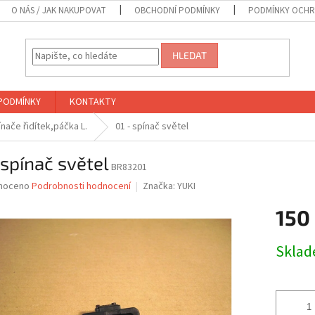
O NÁS / JAK NAKUPOVAT
OBCHODNÍ PODMÍNKY
PODMÍNKY OCHR
HLEDAT
PODMÍNKY
KONTAKTY
ínače řidítek,páčka L.
01 - spínač světel
 spínač světel
BR83201
né
noceno
Podrobnosti hodnocení
Značka:
YUKI
ní
150
u
Měrná
Skla
cena:
ek.