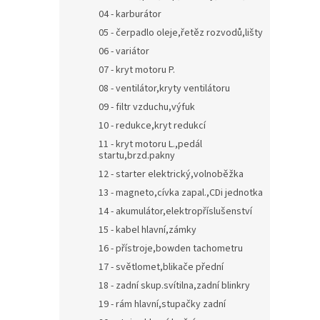
04 - karburátor
05 - čerpadlo oleje,řetěz rozvodů,lišty
06 - variátor
07 - kryt motoru P.
08 - ventilátor,kryty ventilátoru
09 - filtr vzduchu,výfuk
10 - redukce,kryt redukcí
11 - kryt motoru L.,pedál
startu,brzd.pakny
12 - starter elektrický,volnoběžka
13 - magneto,cívka zapal.,CDi jednotka
14 - akumulátor,elektropříslušenství
15 - kabel hlavní,zámky
16 - přístroje,bowden tachometru
17 - světlomet,blikače přední
18 - zadní skup.svítilna,zadní blinkry
19 - rám hlavní,stupačky zadní