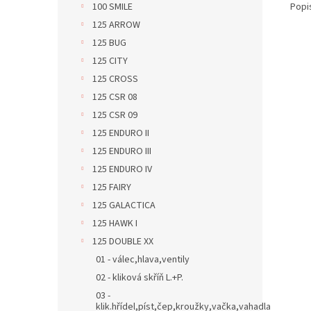
Popi
100 SMILE
125 ARROW
125 BUG
125 CITY
125 CROSS
125 CSR 08
125 CSR 09
125 ENDURO II
125 ENDURO III
125 ENDURO IV
125 FAIRY
125 GALACTICA
125 HAWK I
125 DOUBLE XX
01 - válec,hlava,ventily
02 - kliková skříň L.+P.
03 -
klik.hřídel,píst,čep,kroužky,vačka,vahadla