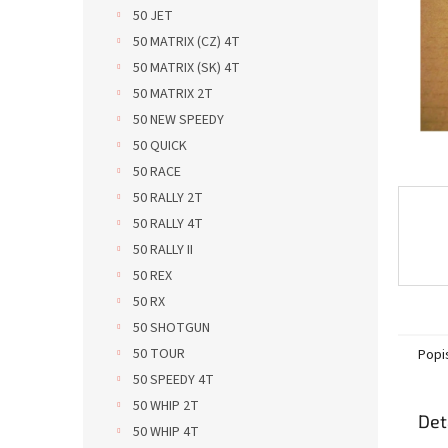
n
50 JET
e
50 MATRIX (CZ) 4T
l
50 MATRIX (SK) 4T
50 MATRIX 2T
50 NEW SPEEDY
50 QUICK
50 RACE
50 RALLY 2T
50 RALLY 4T
50 RALLY II
50 REX
50 RX
50 SHOTGUN
50 TOUR
Popi
50 SPEEDY 4T
50 WHIP 2T
Det
50 WHIP 4T