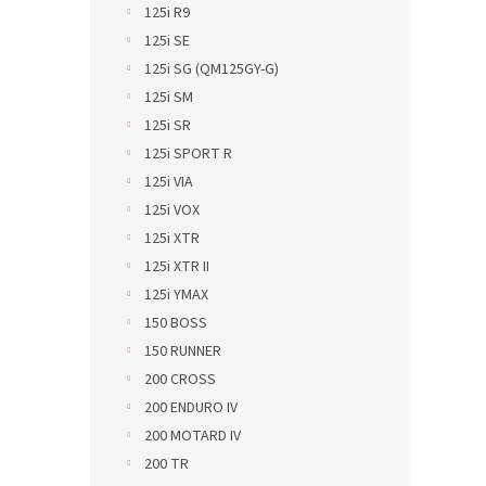
125i R9
125i SE
125i SG (QM125GY-G)
125i SM
125i SR
125i SPORT R
125i VIA
125i VOX
125i XTR
125i XTR II
125i YMAX
150 BOSS
150 RUNNER
200 CROSS
200 ENDURO IV
200 MOTARD IV
200 TR