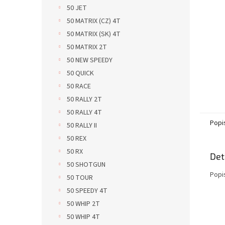
n
50 JET
e
50 MATRIX (CZ) 4T
l
50 MATRIX (SK) 4T
50 MATRIX 2T
50 NEW SPEEDY
50 QUICK
50 RACE
50 RALLY 2T
50 RALLY 4T
Popi
50 RALLY II
50 REX
50 RX
Det
50 SHOTGUN
Popi
50 TOUR
50 SPEEDY 4T
50 WHIP 2T
50 WHIP 4T