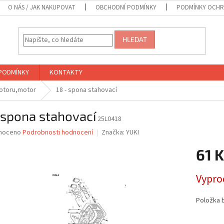
O NÁS / JAK NAKUPOVAT
OBCHODNÍ PODMÍNKY
PODMÍNKY OCHR
HLEDAT
PODMÍNKY
KONTAKTY
motoru,motor
18 - spona stahovací
 spona stahovací
25L0418
né
noceno
Podrobnosti hodnocení
Značka:
YUKI
ní
61 K
u
Měrná
Vypro
cena:
ek.
Položka 