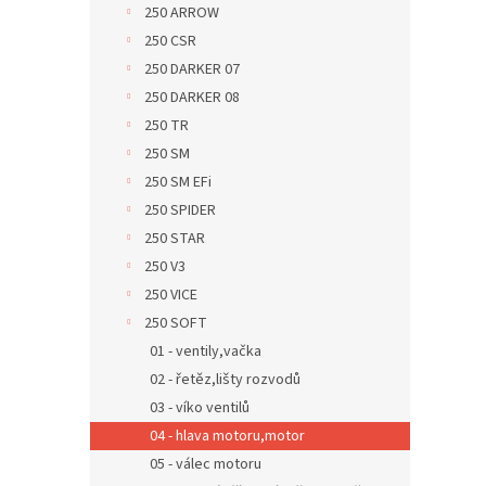
250 ARROW
250 CSR
250 DARKER 07
250 DARKER 08
250 TR
250 SM
250 SM EFi
250 SPIDER
250 STAR
250 V3
250 VICE
250 SOFT
01 - ventily,vačka
02 - řetěz,lišty rozvodů
03 - víko ventilů
04 - hlava motoru,motor
05 - válec motoru