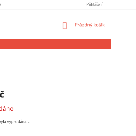
ANY OSOBNÍCH ÚDAJŮ
MOJE OBJEDNÁVKA
Přihlášení
NÁKUPNÍ
Prázdný košík
KOŠÍK
č
dáno
byla vyprodána…