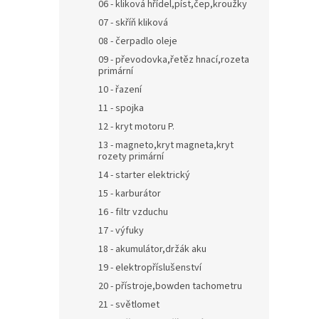
06 - kliková hřídel,píst,čep,kroužky
07 - skříň kliková
08 - čerpadlo oleje
09 - převodovka,řetěz hnací,rozeta
primární
10 - řazení
11 - spojka
12 - kryt motoru P.
13 - magneto,kryt magneta,kryt
rozety primární
14 - starter elektrický
15 - karburátor
16 - filtr vzduchu
17 - výfuky
18 - akumulátor,držák aku
19 - elektropříslušenství
20 - přístroje,bowden tachometru
21 - světlomet