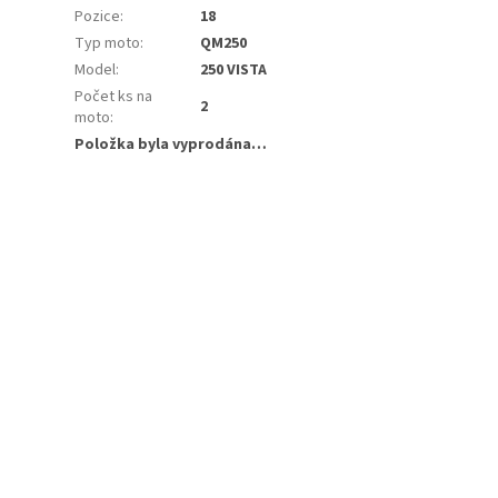
Pozice
:
18
Typ moto
:
QM250
Model
:
250 VISTA
Počet ks na
2
moto
:
Položka byla vyprodána…