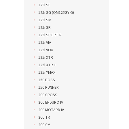
125i SE
125i SG (QM125GY-G)
125i SM
125i SR
125i SPORT R
125i VIA
125i VOX
125i XTR
125i XTR II
125i YMAX
150 BOSS
150 RUNNER
200 CROSS
200 ENDURO IV
200 MOTARD IV
200 TR
200 SM