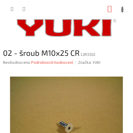
Přejít
NÁKUP
na
obsah
KOŠÍK
02 - šroub M10x25 CR
12R3202
Průměrné
Neohodnoceno
Podrobnosti hodnocení
Značka:
YUKI
hodnocení
produktu
je
0,0
z
5
hvězdiček.