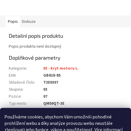
Popis
Diskuze
Detailní popis produktu
Popis produktu není dostupný
Doplňkové parametry
Kategorie
:
03 - kryt motoru L.
EAN
:
GB818-85
Skladové číslo
:
T3E0307
Skupina
:
03
Pozice
:
07
Typ moto
:
QM50QT-3E
Model
:
50 2T
Používáme cookies, abychom Vám umožnili pohodlné
Počet ks na moto
:
6
prohlížení webu a díky analýze provozu webu neustále
zlepšovali jeho funkce, výkon a použitelnost.
Více informací