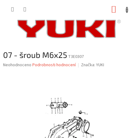
Přejít
NÁKUP
na
obsah
KOŠÍK
07 - šroub M6x25
T3E0307
Průměrné
Neohodnoceno
Podrobnosti hodnocení
Značka:
YUKI
hodnocení
produktu
je
0,0
z
5
hvězdiček.