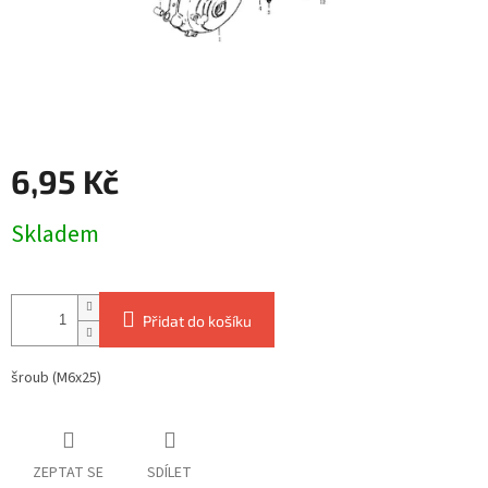
6,95 Kč
Měrná
Skladem
cena:
Přidat do košíku
šroub (M6x25)
ZEPTAT SE
SDÍLET