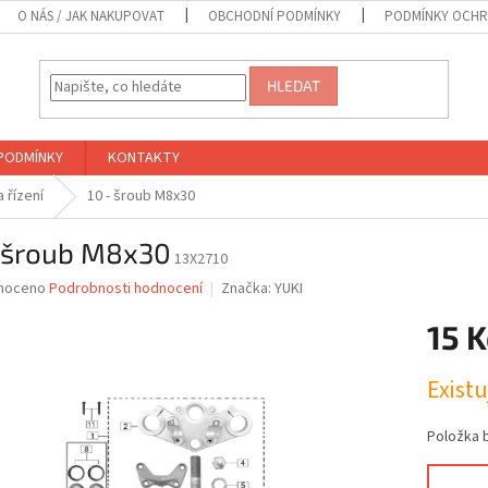
O NÁS / JAK NAKUPOVAT
OBCHODNÍ PODMÍNKY
PODMÍNKY OCHR
HLEDAT
PODMÍNKY
KONTAKTY
 řízení
10 - šroub M8x30
- šroub M8x30
13X2710
né
noceno
Podrobnosti hodnocení
Značka:
YUKI
ní
15 K
u
Měrná
Exist
cena:
ek.
Položka 