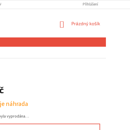
ANY OSOBNÍCH ÚDAJŮ
MOJE OBJEDNÁVKA
Přihlášení
NÁKUPNÍ
Prázdný košík
KOŠÍK
č
uje náhrada
byla vyprodána…