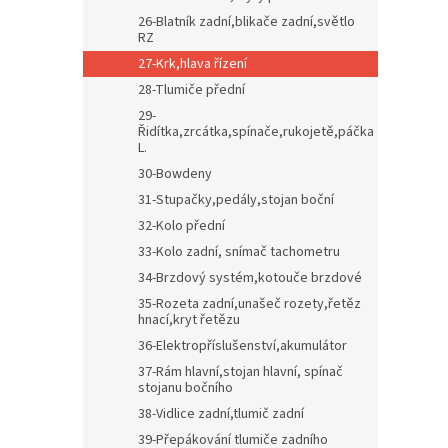
26-Blatník zadní,blikače zadní,světlo
RZ
27-Krk,hlava řízení
28-Tlumiče přední
29-
Řidítka,zrcátka,spínače,rukojetě,páčka
L.
30-Bowdeny
31-Stupačky,pedály,stojan boční
32-Kolo přední
33-Kolo zadní, snímač tachometru
34-Brzdový systém,kotouče brzdové
35-Rozeta zadní,unašeč rozety,řetěz
hnací,kryt řetězu
36-Elektropříslušenství,akumulátor
37-Rám hlavní,stojan hlavní, spínač
stojanu bočního
38-Vidlice zadní,tlumič zadní
39-Přepákování tlumiče zadního