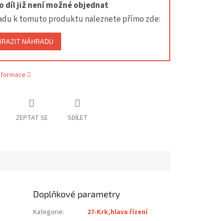
 díl již není možné objednat
adu k tomuto produktu naleznete přímo zde:
BRAZIT NÁHRADU
informace
ZEPTAT SE
SDÍLET
Doplňkové parametry
Kategorie
:
27-Krk,hlava řízení