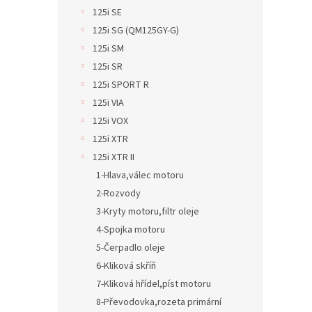
125i SE
125i SG (QM125GY-G)
125i SM
125i SR
125i SPORT R
125i VIA
125i VOX
125i XTR
125i XTR II
1-Hlava,válec motoru
2-Rozvody
3-Kryty motoru,filtr oleje
4-Spojka motoru
5-Čerpadlo oleje
6-Kliková skříň
7-Kliková hřídel,píst motoru
8-Převodovka,rozeta primární