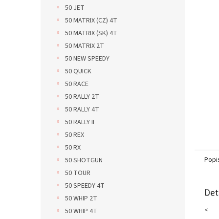
n
50 JET
e
50 MATRIX (CZ) 4T
l
50 MATRIX (SK) 4T
50 MATRIX 2T
50 NEW SPEEDY
50 QUICK
50 RACE
50 RALLY 2T
50 RALLY 4T
50 RALLY II
50 REX
50 RX
Popi
50 SHOTGUN
50 TOUR
50 SPEEDY 4T
Det
50 WHIP 2T
<
50 WHIP 4T