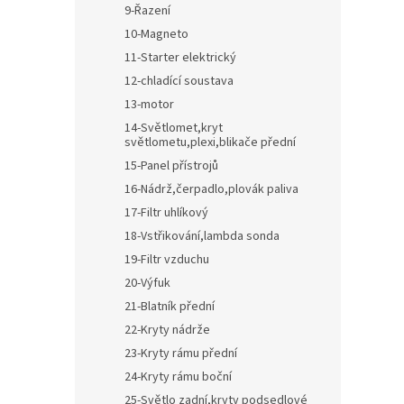
9-Řazení
10-Magneto
11-Starter elektrický
12-chladící soustava
13-motor
14-Světlomet,kryt
světlometu,plexi,blikače přední
15-Panel přístrojů
16-Nádrž,čerpadlo,plovák paliva
17-Filtr uhlíkový
18-Vstřikování,lambda sonda
19-Filtr vzduchu
20-Výfuk
21-Blatník přední
22-Kryty nádrže
23-Kryty rámu přední
24-Kryty rámu boční
25-Světlo zadní,kryty podsedlové