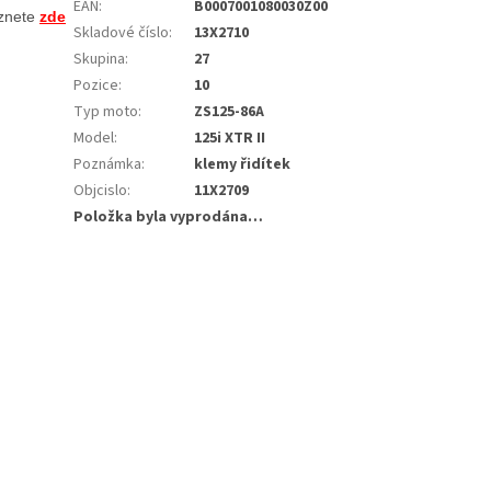
EAN
:
B0007001080030Z00
znete 
zde
Skladové číslo
:
13X2710
Skupina
:
27
Pozice
:
10
Typ moto
:
ZS125-86A
Model
:
125i XTR II
Poznámka
:
klemy řidítek
Objcislo
:
11X2709
Položka byla vyprodána…