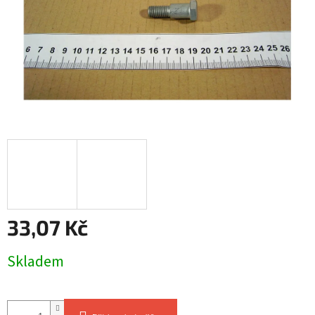
33,07 Kč
Měrná
Skladem
cena: