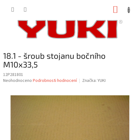
Přejít
NÁKUP
na
obsah
KOŠÍK
18.1 - šroub stojanu bočního
M10x33,5
12P281801
Průměrné
Neohodnoceno
Podrobnosti hodnocení
Značka:
YUKI
hodnocení
produktu
je
0,0
z
5
hvězdiček.