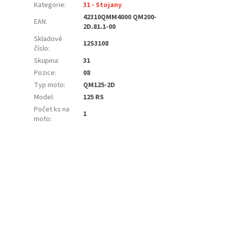
Kategorie
:
31 - Stojany
42310QMM4000 QM200-
EAN
:
2D.81.1-00
Skladové
12S3108
číslo
:
Skupina
:
31
Pozice
:
08
Typ moto
:
QM125-2D
Model
:
125 RS
Počet ks na
1
moto
: