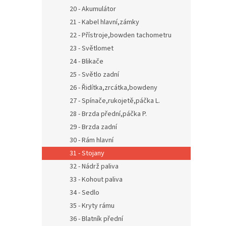
20 - Akumulátor
21 - Kabel hlavní,zámky
22 - Přístroje,bowden tachometru
23 - Světlomet
24 - Blikače
25 - Světlo zadní
26 - Řidítka,zrcátka,bowdeny
27 - Spínače,rukojetě,páčka L.
28 - Brzda přední,páčka P.
29 - Brzda zadní
30 - Rám hlavní
31 - Stojany
32 - Nádrž paliva
33 - Kohout paliva
34 - Sedlo
35 - Kryty rámu
36 - Blatník přední