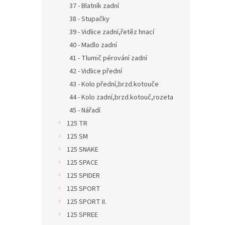
37 - Blatník zadní
38 - Stupačky
39 - Vidlice zadní,řetěz hnací
40 - Madlo zadní
41 - Tlumič pérování zadní
42 - Vidlice přední
43 - Kolo přední,brzd.kotouče
44 - Kolo zadní,brzd.kotouč,rozeta
45 - Nářadí
125 TR
125 SM
125 SNAKE
125 SPACE
125 SPIDER
125 SPORT
125 SPORT II.
125 SPREE