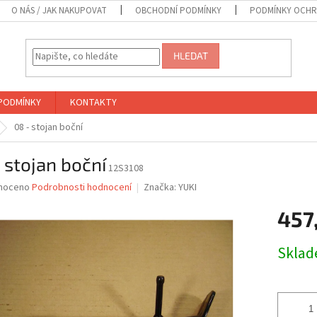
O NÁS / JAK NAKUPOVAT
OBCHODNÍ PODMÍNKY
PODMÍNKY OCHR
HLEDAT
PODMÍNKY
KONTAKTY
08 - stojan boční
 stojan boční
12S3108
né
noceno
Podrobnosti hodnocení
Značka:
YUKI
ní
457
u
Měrná
Skla
cena:
ek.