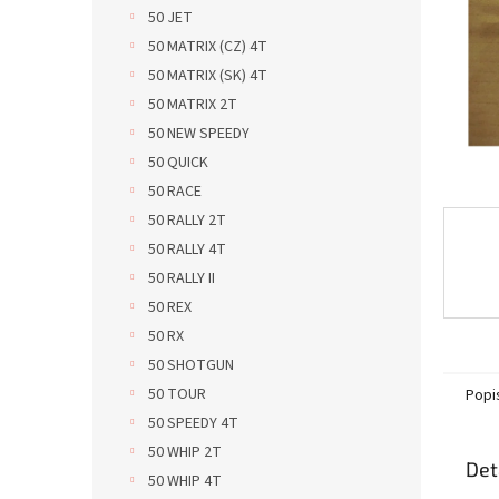
n
50 JET
e
50 MATRIX (CZ) 4T
l
50 MATRIX (SK) 4T
50 MATRIX 2T
50 NEW SPEEDY
50 QUICK
50 RACE
50 RALLY 2T
50 RALLY 4T
50 RALLY II
50 REX
50 RX
50 SHOTGUN
50 TOUR
Popi
50 SPEEDY 4T
50 WHIP 2T
Det
50 WHIP 4T