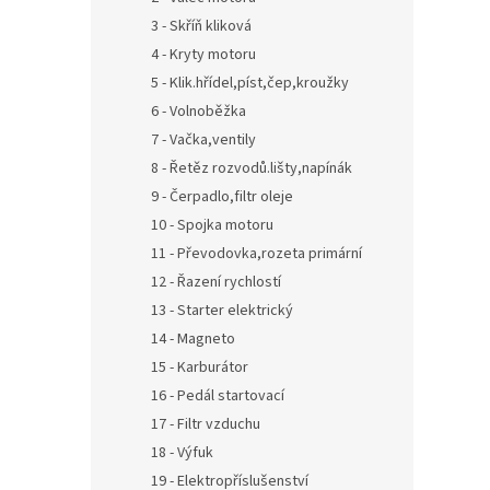
3 - Skříň kliková
4 - Kryty motoru
5 - Klik.hřídel,píst,čep,kroužky
6 - Volnoběžka
7 - Vačka,ventily
8 - Řetěz rozvodů.lišty,napínák
9 - Čerpadlo,filtr oleje
10 - Spojka motoru
11 - Převodovka,rozeta primární
12 - Řazení rychlostí
13 - Starter elektrický
14 - Magneto
15 - Karburátor
16 - Pedál startovací
17 - Filtr vzduchu
18 - Výfuk
19 - Elektropříslušenství