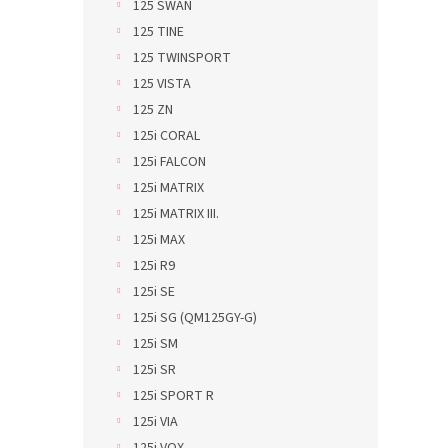
125 SWAN
125 TINE
125 TWINSPORT
125 VISTA
125 ZN
125i CORAL
125i FALCON
125i MATRIX
125i MATRIX III.
125i MAX
125i R9
125i SE
125i SG (QM125GY-G)
125i SM
125i SR
125i SPORT R
125i VIA