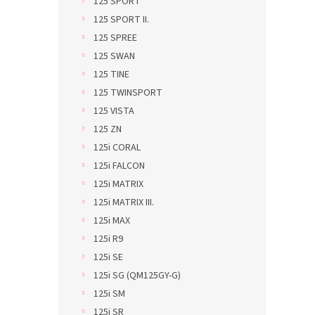
125 SPORT
125 SPORT II.
125 SPREE
125 SWAN
125 TINE
125 TWINSPORT
125 VISTA
125 ZN
125i CORAL
125i FALCON
125i MATRIX
125i MATRIX III.
125i MAX
125i R9
125i SE
125i SG (QM125GY-G)
125i SM
125i SR