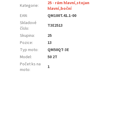
25 - rám hlavní,stojan
Kategorie
:
hlavní,boční
EAN
:
QM100T.41.1-00
Skladové
T3E2513
číslo
:
Skupina
:
25
Pozice
:
13
Typ moto
:
QM50QT-3E
Model
:
50 2T
Počet ks na
1
moto
: