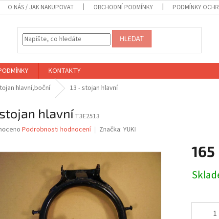
O NÁS / JAK NAKUPOVAT
OBCHODNÍ PODMÍNKY
PODMÍNKY OCHR
HLEDAT
PODMÍNKY
KONTAKTY
stojan hlavní,boční
13 - stojan hlavní
 stojan hlavní
T3E2513
né
noceno
Podrobnosti hodnocení
Značka:
YUKI
ní
165
u
Měrná
Skla
cena:
ek.