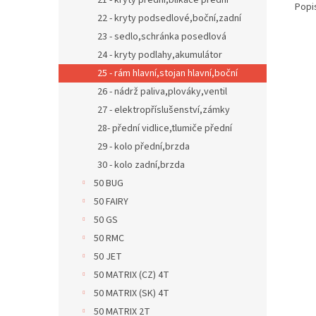
21 - kryty přední,blikače přední
Popi
22 - kryty podsedlové,boční,zadní
23 - sedlo,schránka posedlová
24 - kryty podlahy,akumulátor
25 - rám hlavní,stojan hlavní,boční
26 - nádrž paliva,plováky,ventil
27 - elektropříslušenství,zámky
28- přední vidlice,tlumiče přední
29 - kolo přední,brzda
30 - kolo zadní,brzda
50 BUG
50 FAIRY
50 GS
50 RMC
50 JET
50 MATRIX (CZ) 4T
50 MATRIX (SK) 4T
50 MATRIX 2T