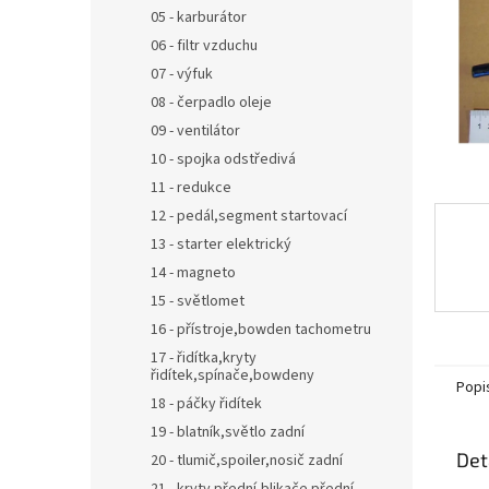
n
05 - karburátor
e
06 - filtr vzduchu
l
07 - výfuk
08 - čerpadlo oleje
09 - ventilátor
10 - spojka odstředivá
11 - redukce
12 - pedál,segment startovací
13 - starter elektrický
14 - magneto
15 - světlomet
16 - přístroje,bowden tachometru
17 - řidítka,kryty
řidítek,spínače,bowdeny
Popi
18 - páčky řidítek
19 - blatník,světlo zadní
Det
20 - tlumič,spoiler,nosič zadní