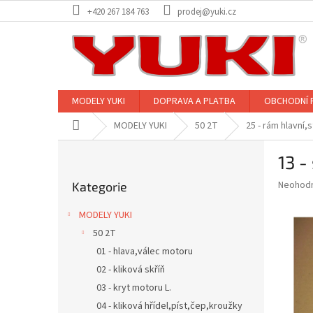
Přejít
+420 267 184 763
prodej@yuki.cz
na
obsah
MODELY YUKI
DOPRAVA A PLATBA
OBCHODNÍ 
Domů
MODELY YUKI
50 2T
25 - rám hlavní,
P
13 -
o
Přeskočit
s
Průměr
Neohod
Kategorie
kategorie
t
hodnoce
r
produkt
MODELY YUKI
a
je
50 2T
0,0
n
z
01 - hlava,válec motoru
n
5
í
02 - kliková skříň
hvězdič
p
03 - kryt motoru L.
a
04 - kliková hřídel,píst,čep,kroužky