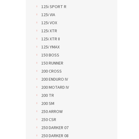
125i SPORT R
125i VIA
125i VOX
125i XTR
125i XTR II
125i YMAX
150 BOSS
150 RUNNER
200 CROSS
200 ENDURO IV
200 MOTARD IV
200 TR
200 SM
250 ARROW
250 CSR
250 DARKER 07
250 DARKER 08