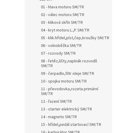
01 - hlava motoru SM/TR
02 - válec motoru SM/TR
03 - kliková skřín SM/TR
04 - kryt motoru L.,P. SM/TR
05 - klik.hřídel,píst,čep,kroužky SM/TR
06 - volnoběžka SM/TR
07 - rozvody SM/TR
08 - řetěz,lišty,napínák rozvodů
SM/TR
09 - čerpadlo,filtr oleje SM/TR
10 - spojka motoru SM/TR
11 - převodovka,rozeta primární
SM/TR
12 - řazení SM/TR
13 - starter elektrický SM/TR
14 - magneto SM/TR
15 - hřídel,pedál startovací SM/TR
16 - karburátor SM/TR