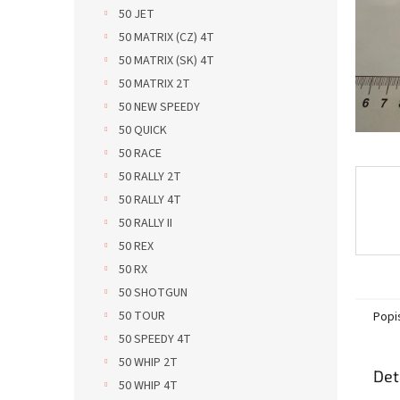
n
50 JET
e
50 MATRIX (CZ) 4T
l
50 MATRIX (SK) 4T
50 MATRIX 2T
50 NEW SPEEDY
50 QUICK
50 RACE
50 RALLY 2T
50 RALLY 4T
50 RALLY II
50 REX
50 RX
50 SHOTGUN
50 TOUR
Popi
50 SPEEDY 4T
50 WHIP 2T
Det
50 WHIP 4T