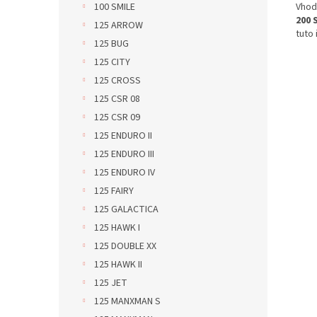
Vhod
100 SMILE
200 
125 ARROW
tuto
125 BUG
125 CITY
125 CROSS
125 CSR 08
125 CSR 09
125 ENDURO II
125 ENDURO III
125 ENDURO IV
125 FAIRY
125 GALACTICA
125 HAWK I
125 DOUBLE XX
125 HAWK II
125 JET
125 MANXMAN S