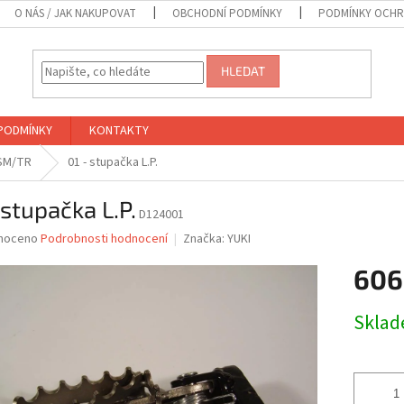
O NÁS / JAK NAKUPOVAT
OBCHODNÍ PODMÍNKY
PODMÍNKY OCHR
HLEDAT
PODMÍNKY
KONTAKTY
 SM/TR
01 - stupačka L.P.
 stupačka L.P.
D124001
né
noceno
Podrobnosti hodnocení
Značka:
YUKI
ní
606
u
Měrná
Skla
cena:
ek.