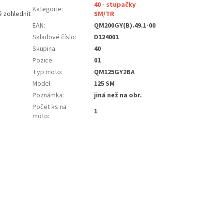
40 - stupačky
Kategorie
:
é zohlednit
SM/TR
EAN
:
QM200GY(B).49.1-00
Skladové číslo
:
D124001
Skupina
:
40
Pozice
:
01
Typ moto
:
QM125GY2BA
Model
:
125 SM
Poznámka
:
jiná než na obr.
Počet ks na
1
moto
: