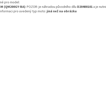
né pro model:
SM (QM200GY-BA)
: POZOR: je náhradou původního dílu
D20400101
a je nutn
 informaci pro uvedený typ moto:
jiná než na obrázku