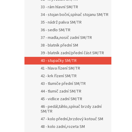
33 - rám hlavní SM/TR
34 - stojan boční,spínač stojanu SM/TR
35 - nádrž paliva SM/TR
36 - sedlo SM/TR
37 - madla,nosič zadní SM/TR
38 - blatník přední SM
39 - blatník zadní/přední část SM/TR
40 - stupačky SM/TR
41 - hlava řízení SM/TR
42 - krk řízení SM/TR
43 - tlumiče přední SM/TR
44 - tlumič zadní SM/TR
45 - vidlice zadní SM/TR
46 - pedál,táhlo,spínač brzdy zadní
SM/TR
47 - kolo přední,brzdový kotouč SM
48 - kolo zadní,rozeta SM