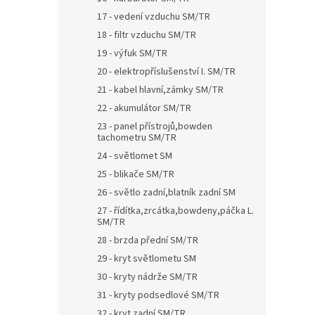
17 - vedení vzduchu SM/TR
18 - filtr vzduchu SM/TR
19 - výfuk SM/TR
20 - elektropříslušenství I. SM/TR
21 - kabel hlavní,zámky SM/TR
22 - akumulátor SM/TR
23 - panel přístrojů,bowden
tachometru SM/TR
24 - světlomet SM
25 - blikače SM/TR
26 - světlo zadní,blatník zadní SM
27 - řídítka,zrcátka,bowdeny,páčka L.
SM/TR
28 - brzda přední SM/TR
29 - kryt světlometu SM
30 - kryty nádrže SM/TR
31 - kryty podsedlové SM/TR
32 - kryt zadní SM/TR