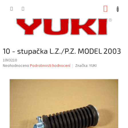
Přejít
NÁKUP
na
obsah
KOŠÍK
10 - stupačka L.Z./P.Z. MODEL 2003
10V3210
Průměrné
Neohodnoceno
Podrobnosti hodnocení
Značka:
YUKI
hodnocení
produktu
je
0,0
z
5
hvězdiček.