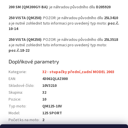
200 SM (QM200GY-BA)
: je náhradou původního dílu
D205920
250 VISTA (QM250)
: POZOR: je náhradou původního dílu
25L3410
a je nutné zohlednit tuto informaci pro uvedený typ moto:
poz.č.
10-14
250 VISTA (QM250)
: POZOR: je náhradou původního dílu
25L3518
a je nutné zohlednit tuto informaci pro uvedený typ moto:
poz.č.18-22
Doplňkové parametry
Kategorie
:
32 - stupačky přední,zadní MODEL 2003
EAN
:
43061QLAZ000
Skladové číslo
:
10V3210
Skupina
:
32
Pozice
:
10
Typ moto
:
QM125-10V
Model
:
125 SPORT
Počet ks na moto
:
2
Poznámka
:
neobsahuje poz.15,16