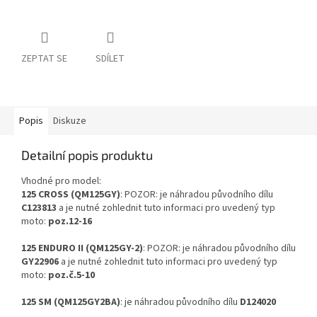
ZEPTAT SE
SDÍLET
Popis
Diskuze
Detailní popis produktu
Vhodné pro model:
125 CROSS (QM125GY)
: POZOR: je náhradou původního dílu
C123813
a je nutné zohlednit tuto informaci pro uvedený typ
moto:
poz.12-16
125 ENDURO II (QM125GY-2)
: POZOR: je náhradou původního dílu
GY22906
a je nutné zohlednit tuto informaci pro uvedený typ
moto:
poz.č.5-10
125 SM (QM125GY2BA)
: je náhradou původního dílu
D124020