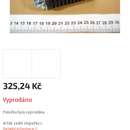
325,24 Kč
Měrná
Vyprodáno
cena:
Položka byla vyprodána…
držák zadní stupačky L
Detailní informace