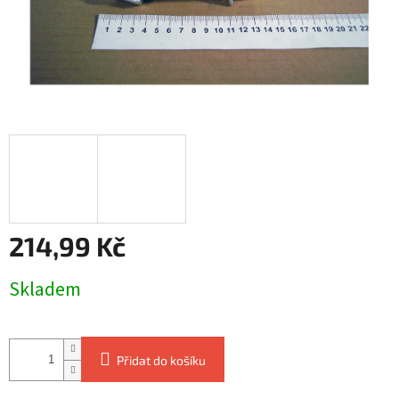
214,99 Kč
Měrná
Skladem
cena:
Přidat do košíku