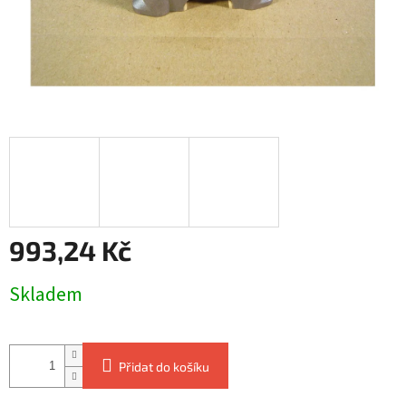
993,24 Kč
Měrná
Skladem
cena:
Přidat do košíku