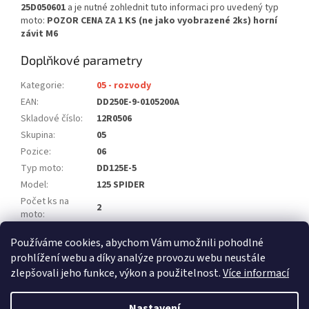
25D050601
a je nutné zohlednit tuto informaci pro uvedený typ
moto:
POZOR CENA ZA 1 KS (ne jako vyobrazené 2ks) horní
závit M6
Doplňkové parametry
Kategorie
:
05 - rozvody
EAN
:
DD250E-9-0105200A
Skladové číslo
:
12R0506
Skupina
:
05
Pozice
:
06
Typ moto
:
DD125E-5
Model
:
125 SPIDER
Počet ks na
2
moto
:
POZOR CENA ZA 1 KS (ne jako vyobrazené
Poznámka
:
Používáme cookies, abychom Vám umožnili pohodlné
2ks)
prohlížení webu a díky analýze provozu webu neustále
zlepšovali jeho funkce, výkon a použitelnost.
Více informací
Z
á
Nastavení