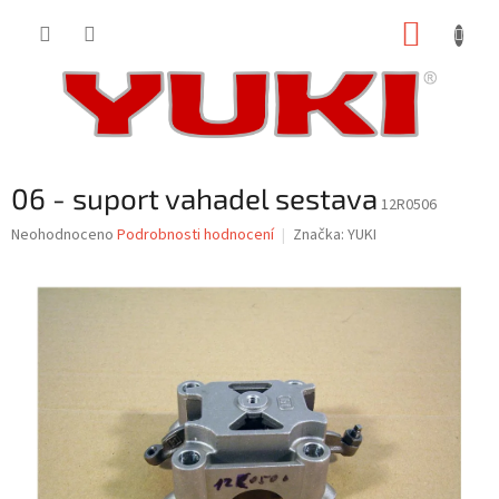
Přejít
NÁKUP
na
obsah
KOŠÍK
06 - suport vahadel sestava
12R0506
Průměrné
Neohodnoceno
Podrobnosti hodnocení
Značka:
YUKI
hodnocení
produktu
je
0,0
z
5
hvězdiček.