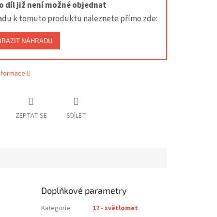
 díl již není možné objednat
adu k tomuto produktu naleznete přímo zde:
BRAZIT NÁHRADU
informace
ZEPTAT SE
SDÍLET
Doplňkové parametry
Kategorie
:
17 - světlomet