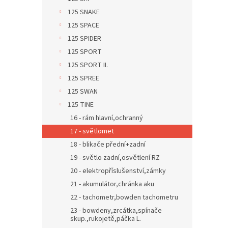
125 SNAKE
125 SPACE
125 SPIDER
125 SPORT
125 SPORT II.
125 SPREE
125 SWAN
125 TINE
16 - rám hlavní,ochranný
17 - světlomet
18 - blikače přední+zadní
19 - světlo zadní,osvětlení RZ
20 - elektropříslušenství,zámky
21 - akumulátor,chránka aku
22 - tachometr,bowden tachometru
23 - bowdeny,zrcátka,spínače
skup.,rukojetě,páčka L.