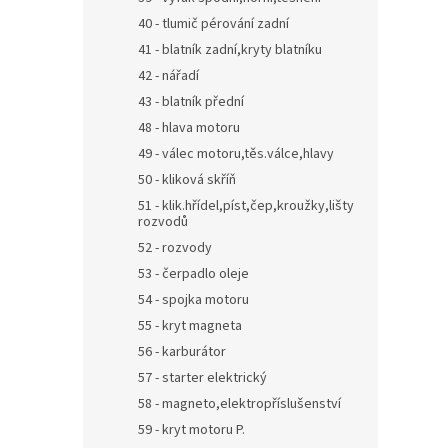
40 - tlumič pérování zadní
41 - blatník zadní,kryty blatníku
42 - nářadí
43 - blatník přední
48 - hlava motoru
49 - válec motoru,těs.válce,hlavy
50 - kliková skříň
51 - klik.hřídel,píst,čep,kroužky,lišty
rozvodů
52 - rozvody
53 - čerpadlo oleje
54 - spojka motoru
55 - kryt magneta
56 - karburátor
57 - starter elektrický
58 - magneto,elektropříslušenství
59 - kryt motoru P.