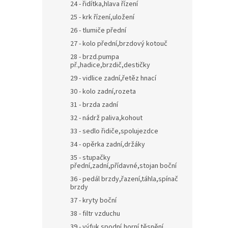
24 - řidítka,hlava řízení
25 - krk řízení,uložení
26 - tlumiče přední
27 - kolo přední,brzdový kotouč
28 - brzd.pumpa
př.,hadice,brzdič,destičky
29 - vidlice zadní,řetěz hnací
30 - kolo zadní,rozeta
31 - brzda zadní
32 - nádrž paliva,kohout
33 - sedlo řidiče,spolujezdce
34 - opěrka zadní,držáky
35 - stupačky
přední,zadní,přídavné,stojan boční
36 - pedál brzdy,řazení,táhla,spínač
brzdy
37 - kryty boční
38 - filtr vzduchu
39 - výfuk spodní,horní,těsnění