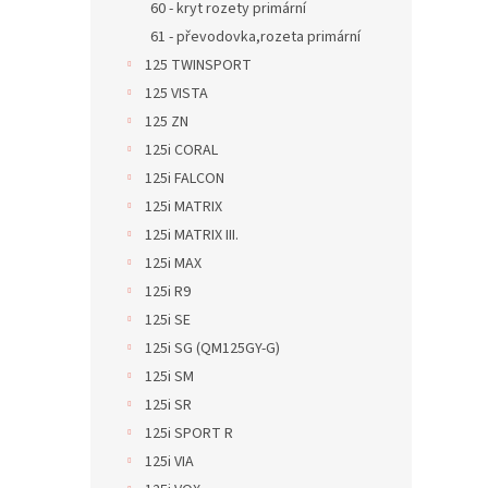
60 - kryt rozety primární
61 - převodovka,rozeta primární
125 TWINSPORT
125 VISTA
125 ZN
125i CORAL
125i FALCON
125i MATRIX
125i MATRIX III.
125i MAX
125i R9
125i SE
125i SG (QM125GY-G)
125i SM
125i SR
125i SPORT R
125i VIA