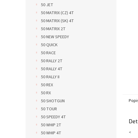
n
50 JET
e
50 MATRIX (CZ) 4T
l
50 MATRIX (SK) 4T
50 MATRIX 2T
50 NEW SPEEDY
50 QUICK
50 RACE
50 RALLY 2T
50 RALLY 4T
50 RALLY II
50 REX
50 RX
Popi
50 SHOTGUN
50 TOUR
50 SPEEDY 4T
Det
50 WHIP 2T
<
50 WHIP 4T