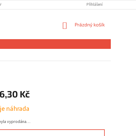
ANY OSOBNÍCH ÚDAJŮ
MOJE OBJEDNÁVKA
Přihlášení
NÁKUPNÍ
Prázdný košík
KOŠÍK
6,30 Kč
uje náhrada
byla vyprodána…