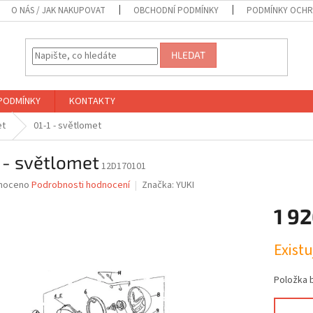
O NÁS / JAK NAKUPOVAT
OBCHODNÍ PODMÍNKY
PODMÍNKY OCHR
HLEDAT
PODMÍNKY
KONTAKTY
et
01-1 - světlomet
 - světlomet
12D170101
né
noceno
Podrobnosti hodnocení
Značka:
YUKI
ní
1 92
u
Měrná
Exist
cena:
ek.
Položka 