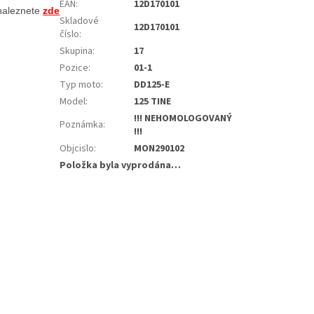
EAN
:
12D170101
aleznete 
zde
Skladové
12D170101
číslo
:
Skupina
:
17
Pozice
:
01-1
Typ moto
:
DD125-E
Model
:
125 TINE
!!! NEHOMOLOGOVANÝ
Poznámka
:
!!!
Objcislo
:
MON290102
Položka byla vyprodána…