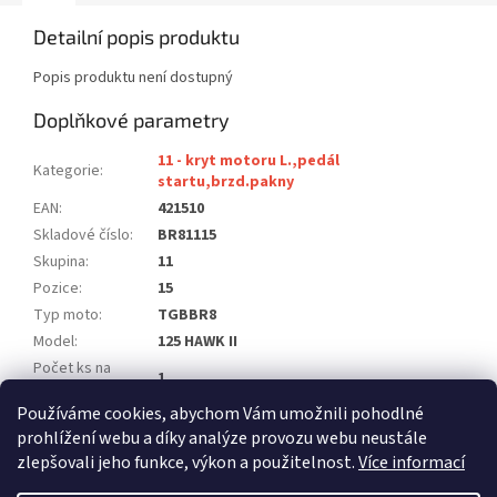
Detailní popis produktu
Popis produktu není dostupný
Doplňkové parametry
11 - kryt motoru L.,pedál
Kategorie
:
startu,brzd.pakny
EAN
:
421510
Skladové číslo
:
BR81115
Skupina
:
11
Pozice
:
15
Typ moto
:
TGBBR8
Model
:
125 HAWK II
Počet ks na
1
moto
:
Používáme cookies, abychom Vám umožnili pohodlné
Položka byla vyprodána…
prohlížení webu a díky analýze provozu webu neustále
zlepšovali jeho funkce, výkon a použitelnost.
Více informací
Z