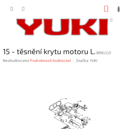
Přejít
NÁKUP
na
obsah
KOŠÍK
15 - těsnění krytu motoru L.
BR81115
Průměrné
Neohodnoceno
Podrobnosti hodnocení
Značka:
YUKI
hodnocení
produktu
je
0,0
z
5
hvězdiček.