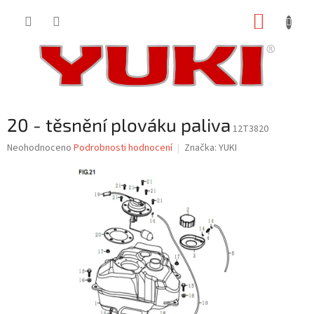
Přejít
NÁKUP
na
obsah
KOŠÍK
20 - těsnění plováku paliva
12T3820
Průměrné
Neohodnoceno
Podrobnosti hodnocení
Značka:
YUKI
hodnocení
produktu
je
0,0
z
5
hvězdiček.