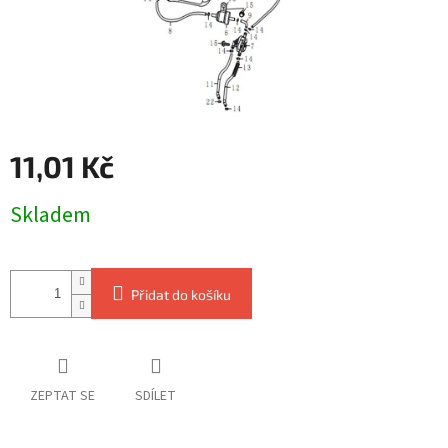
11,01 Kč
Měrná
Skladem
cena:
Přidat do košíku
ZEPTAT SE
SDÍLET