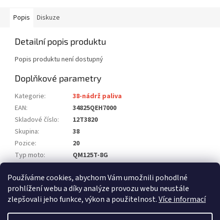
Popis
Diskuze
Detailní popis produktu
Popis produktu není dostupný
Doplňkové parametry
Kategorie
:
38-nádrž paliva
EAN
:
34825QEH7000
Skladové číslo
:
12T3820
Skupina
:
38
Pozice
:
20
Typ moto
:
QM125T-8G
Model
:
125 GALACTICA
Používáme cookies, abychom Vám umožnili pohodlné
Počet ks na moto
:
1
prohlížení webu a díky analýze provozu webu neustále
zlepšovali jeho funkce, výkon a použitelnost.
Více informací
Z
á