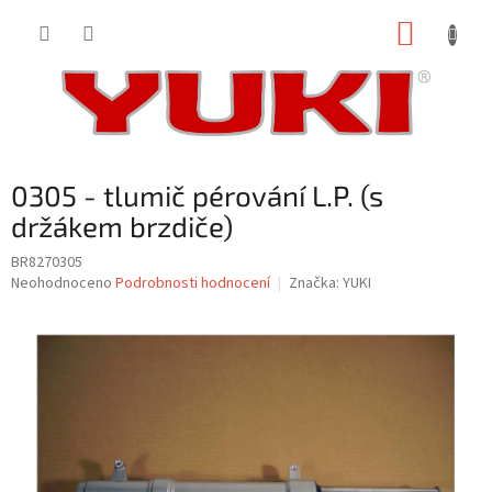
Přejít
NÁKUP
na
obsah
KOŠÍK
0305 - tlumič pérování L.P. (s
držákem brzdiče)
BR8270305
Průměrné
Neohodnoceno
Podrobnosti hodnocení
Značka:
YUKI
hodnocení
produktu
je
0,0
z
5
hvězdiček.