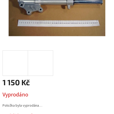
1 150 Kč
Měrná
Vyprodáno
cena:
Položka byla vyprodána…