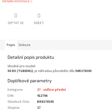
Detailní informace
ZEPTAT SE
SDÍLET
Popis
Diskuze
Detailní popis produktu
Vhodné pro model:
50 RX (TGBBM1)
: je náhradou původního dílu
50R270305
Doplňkové parametry
Kategorie
:
27 - vidlice přední
EAN
:
412706
Skladové číslo
:
BR8270305
Skupina
:
27