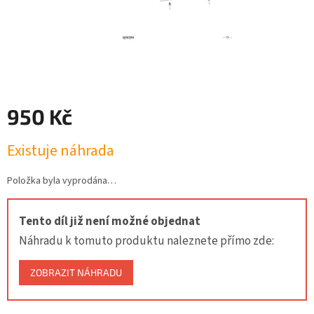
950 Kč
Měrná
Existuje náhrada
cena:
Položka byla vyprodána…
Tento díl již není možné objednat
Náhradu k tomuto produktu naleznete přímo zde:
ZOBRAZIT NÁHRADU