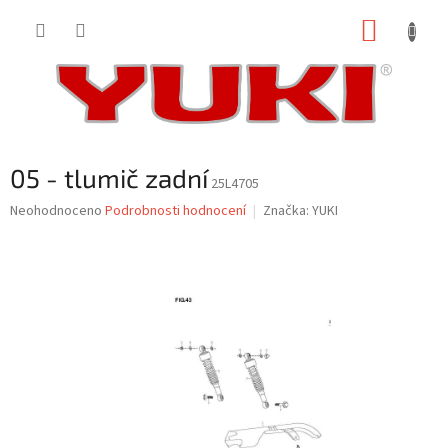
Přejít
NÁKUP
na
obsah
KOŠÍK
05 - tlumič zadní
25L4705
Průměrné
Neohodnoceno
Podrobnosti hodnocení
Značka:
YUKI
hodnocení
produktu
je
0,0
z
5
hvězdiček.