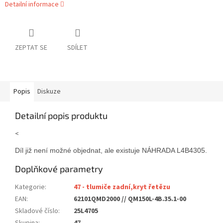
Detailní informace
ZEPTAT SE
SDÍLET
Popis
Diskuze
Detailní popis produktu
<
Díl již není možné objednat, ale existuje NÁHRADA L4B4305. Náh
Doplňkové parametry
Kategorie
:
47 - tlumiče zadní,kryt řetězu
EAN
:
62101QMD2000 // QM150L-4B.35.1-00
Skladové číslo
:
25L4705