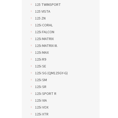
125 TWINSPORT
125 VISTA
125 ZN
125i CORAL
125i FALCON
125i MATRIX
125i MATRIX III.
125i MAX
125i R9
125i SE
125i SG (QM125GY-G)
125i SM
125i SR
125i SPORT R
125i VIA
125i VOX
125i XTR