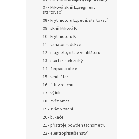
07 - kliková skříň L.,segment
startovací
08 - kryt motoru L.,pedál startovací
09 - skříň kliková P.
10 - kryt motoru P.
11 - variátor,redukce
12 - magneto,vrtule ventilátoru
13 - starter elektrický
14 - čerpadlo oleje
15 - ventilátor
16 - filtr vzduchu
17 - výfuk
18 - světlomet
19 - světlo zadní
20 - blikače
21 - přístroje,bowden tachometru
22 - elektropříslušenství