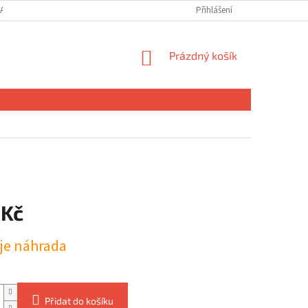
ANY OSOBNÍCH ÚDAJŮ
MOJE OBJEDNÁVKA
Přihlášení
NÁKUPNÍ
Prázdný košík
KOŠÍK
 Kč
uje náhrada
Přidat do košíku