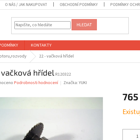
O NÁS / JAK NAKUPOVAT
OBCHODNÍ PODMÍNKY
PODMÍNKY OCHR
HLEDAT
PODMÍNKY
KONTAKTY
motoru,rozvody
22 - vačková hřídel
 vačková hřídel
R120322
né
noceno
Podrobnosti hodnocení
Značka:
YUKI
ní
765
u
Měrná
Exist
cena:
ek.