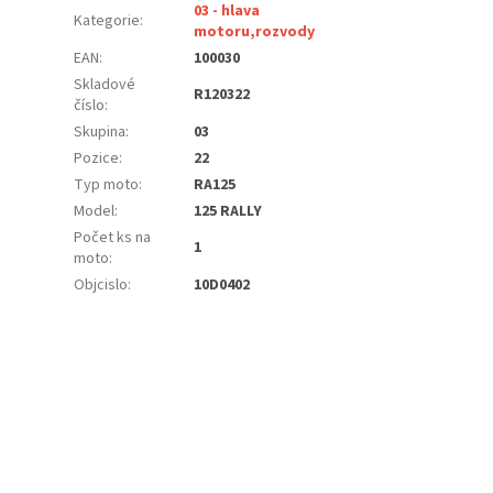
03 - hlava
Kategorie
:
motoru,rozvody
EAN
:
100030
Skladové
R120322
číslo
:
Skupina
:
03
Pozice
:
22
Typ moto
:
RA125
Model
:
125 RALLY
Počet ks na
1
moto
:
Objcislo
:
10D0402