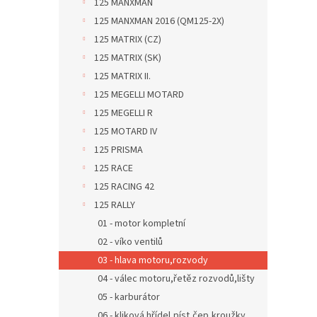
125 MANXMAN
125 MANXMAN 2016 (QM125-2X)
125 MATRIX (CZ)
125 MATRIX (SK)
125 MATRIX II.
125 MEGELLI MOTARD
125 MEGELLI R
125 MOTARD IV
125 PRISMA
125 RACE
125 RACING 42
125 RALLY
01 - motor kompletní
02 - víko ventilů
03 - hlava motoru,rozvody
04 - válec motoru,řetěz rozvodů,lišty
05 - karburátor
06 - kliková hřídel,píst,čep,kroužky