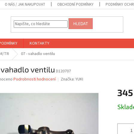
O NÁS / JAK NAKUPOVAT
OBCHODNÍ PODMÍNKY
PODMÍNKY OCHR
HLEDAT
PODMÍNKY
KONTAKTY
SM/TR
07 - vahadlo ventilu
 vahadlo ventilu
D120707
né
noceno
Podrobnosti hodnocení
Značka:
YUKI
ní
345
u
Měrná
Skla
cena:
ek.