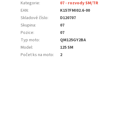
Kategorie
:
07 - rozvody SM/TR
EAN
:
K157FMI02.6-00
Skladové číslo
:
D120707
Skupina
:
07
Pozice
:
07
Typ moto
:
QM125GY2BA
Model
:
125 SM
Počet ks na moto
:
2