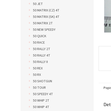
n
50 JET
e
50 MATRIX (CZ) 4T
l
50 MATRIX (SK) 4T
50 MATRIX 2T
50 NEW SPEEDY
50 QUICK
50 RACE
50 RALLY 2T
50 RALLY 4T
50 RALLY II
50 REX
50 RX
50 SHOTGUN
50 TOUR
Popi
50 SPEEDY 4T
50 WHIP 2T
Det
50 WHIP 4T