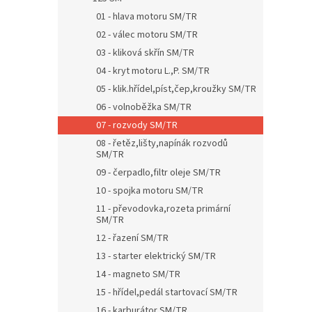
01 - hlava motoru SM/TR
02 - válec motoru SM/TR
03 - kliková skřín SM/TR
04 - kryt motoru L.,P. SM/TR
05 - klik.hřídel,píst,čep,kroužky SM/TR
06 - volnoběžka SM/TR
07 - rozvody SM/TR
08 - řetěz,lišty,napínák rozvodů
SM/TR
09 - čerpadlo,filtr oleje SM/TR
10 - spojka motoru SM/TR
11 - převodovka,rozeta primární
SM/TR
12 - řazení SM/TR
13 - starter elektrický SM/TR
14 - magneto SM/TR
15 - hřídel,pedál startovací SM/TR
16 - karburátor SM/TR