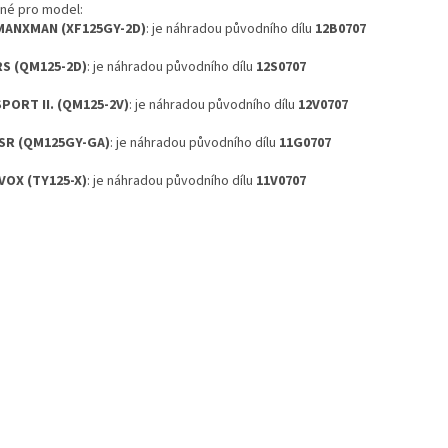
né pro model:
MANXMAN (XF125GY-2D)
: je náhradou původního dílu
12B0707
RS (QM125-2D)
: je náhradou původního dílu
12S0707
SPORT II. (QM125-2V)
: je náhradou původního dílu
12V0707
 SR (QM125GY-GA)
: je náhradou původního dílu
11G0707
 VOX (TY125-X)
: je náhradou původního dílu
11V0707