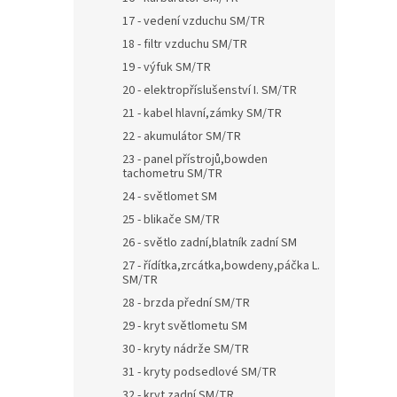
17 - vedení vzduchu SM/TR
18 - filtr vzduchu SM/TR
19 - výfuk SM/TR
20 - elektropříslušenství I. SM/TR
21 - kabel hlavní,zámky SM/TR
22 - akumulátor SM/TR
23 - panel přístrojů,bowden
tachometru SM/TR
24 - světlomet SM
25 - blikače SM/TR
26 - světlo zadní,blatník zadní SM
27 - řídítka,zrcátka,bowdeny,páčka L.
SM/TR
28 - brzda přední SM/TR
29 - kryt světlometu SM
30 - kryty nádrže SM/TR
31 - kryty podsedlové SM/TR
32 - kryt zadní SM/TR