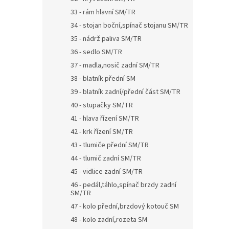
33 - rám hlavní SM/TR
34 - stojan boční,spínač stojanu SM/TR
35 - nádrž paliva SM/TR
36 - sedlo SM/TR
37 - madla,nosič zadní SM/TR
38 - blatník přední SM
39 - blatník zadní/přední část SM/TR
40 - stupačky SM/TR
41 - hlava řízení SM/TR
42 - krk řízení SM/TR
43 - tlumiče přední SM/TR
44 - tlumič zadní SM/TR
45 - vidlice zadní SM/TR
46 - pedál,táhlo,spínač brzdy zadní
SM/TR
47 - kolo přední,brzdový kotouč SM
48 - kolo zadní,rozeta SM