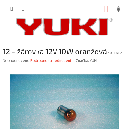
Přejít
NÁKUP
na
obsah
KOŠÍK
12 - žárovka 12V 10W oranžová
50F1612
Průměrné
Neohodnoceno
Podrobnosti hodnocení
Značka:
YUKI
hodnocení
produktu
je
0,0
z
5
hvězdiček.