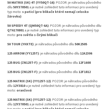
50 MATRIX (SK) 4T (YY50QT-16)
: POZOR: je náhradou původního
dílu
50Y370501
a je nutné zohlednit tuto informaci pro uvedený
typ moto:
s paticí (pro blikače ktéré nemají celosko
žárovku)
50 SPEEDY 4T (QM50QT-6A)
: POZOR: je náhradou původního dílu
QT6170801
a je nutné zohlednit tuto informaci pro uvedený typ
moto:
pro světlo s čirými blikači
50 TOUR (YHXTE)
: je náhradou původního dílu
50K2505
125 ARROW (YY125T)
: je náhradou původního dílu
12A2306
125 BUG (ZN125T-F)
: je náhradou původního dílu
12F1608
125 BUG (ZN125T-F)
: je náhradou původního dílu
12F1812
125 MATRIX (SK) (YY125T-12)
: POZOR: je náhradou původního
dílu
12Y3810
a je nutné zohlednit tuto informaci pro uvedený typ
moto:
oranžová
125 MATRIX (SK) (YY125T-12)
: POZOR: je náhradou původního
dílu
12Y370501
a je nutné zohlednit tuto informaci pro uvedený