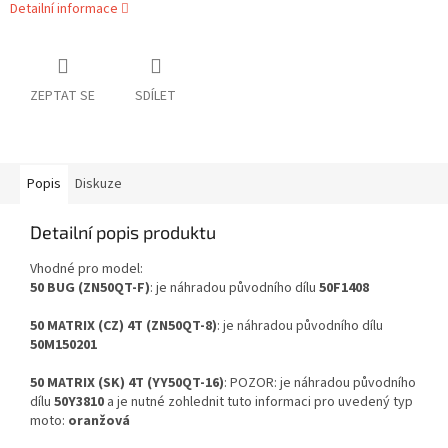
Detailní informace
ZEPTAT SE
SDÍLET
Popis
Diskuze
Detailní popis produktu
Vhodné pro model:
50 BUG (ZN50QT-F)
: je náhradou původního dílu
50F1408
50 MATRIX (CZ) 4T (ZN50QT-8)
: je náhradou původního dílu
50M150201
50 MATRIX (SK) 4T (YY50QT-16)
: POZOR: je náhradou původního
dílu
50Y3810
a je nutné zohlednit tuto informaci pro uvedený typ
moto:
oranžová