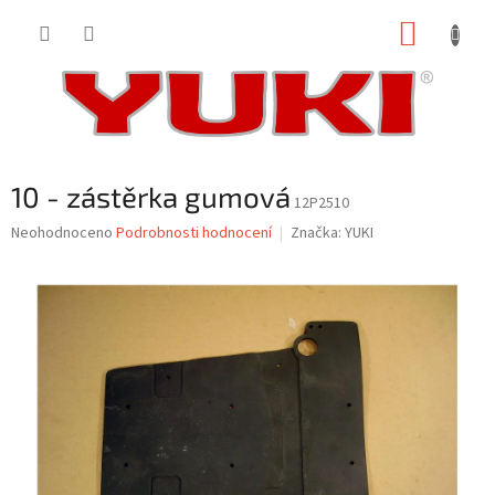
Přejít
NÁKUP
na
obsah
KOŠÍK
10 - zástěrka gumová
12P2510
Průměrné
Neohodnoceno
Podrobnosti hodnocení
Značka:
YUKI
hodnocení
produktu
je
0,0
z
5
hvězdiček.