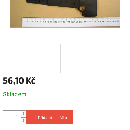
56,10 Kč
Měrná
Skladem
cena:
Přidat do košíku