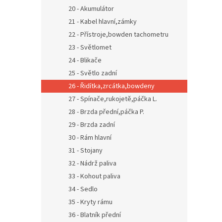
20 - Akumulátor
21 - Kabel hlavní,zámky
22 - Přístroje,bowden tachometru
23 - Světlomet
24 - Blikače
25 - Světlo zadní
26 - Řidítka,zrcátka,bowdeny
27 - Spínače,rukojetě,páčka L.
28 - Brzda přední,páčka P.
29 - Brzda zadní
30 - Rám hlavní
31 - Stojany
32 - Nádrž paliva
33 - Kohout paliva
34 - Sedlo
35 - Kryty rámu
36 - Blatník přední