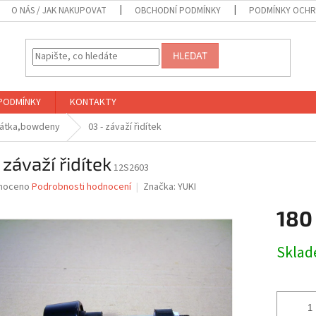
O NÁS / JAK NAKUPOVAT
OBCHODNÍ PODMÍNKY
PODMÍNKY OCHR
HLEDAT
PODMÍNKY
KONTAKTY
rcátka,bowdeny
03 - závaží řidítek
 závaží řidítek
12S2603
né
noceno
Podrobnosti hodnocení
Značka:
YUKI
ní
180
u
Měrná
Skla
cena:
ek.