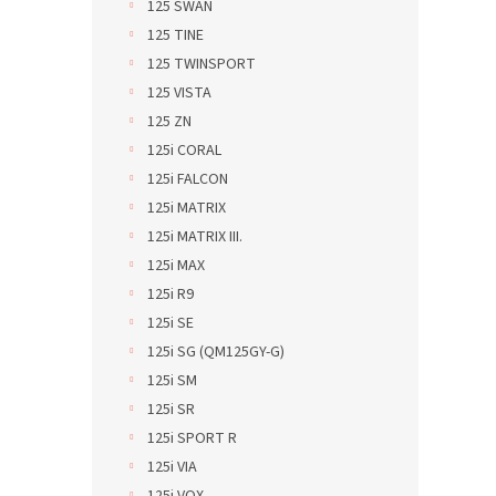
125 SWAN
125 TINE
125 TWINSPORT
125 VISTA
125 ZN
125i CORAL
125i FALCON
125i MATRIX
125i MATRIX III.
125i MAX
125i R9
125i SE
125i SG (QM125GY-G)
125i SM
125i SR
125i SPORT R
125i VIA