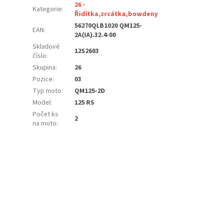
26 -
Kategorie
:
Řidítka,zrcátka,bowdeny
56270QLB1020 QM125-
EAN
:
2A(IA).32.4-00
Skladové
12S2603
číslo
:
Skupina
:
26
Pozice
:
03
Typ moto
:
QM125-2D
Model
:
125 RS
Počet ks
2
na moto
: