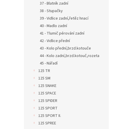
37 - Blatník zadní
38 - Stupačky
39 - Vidlice zadní,řetěz hnací
40 - Madlo zadní
41 - Tlumič pérování zadní
42 - Vidlice přední
43 - Kolo přední,brzd.kotouče
44 - Kolo zadní,brzd.kotouč,rozeta
45 - Nářadí
125 TR
125 SM
125 SNAKE
125 SPACE
125 SPIDER
125 SPORT
125 SPORT II.
125 SPREE