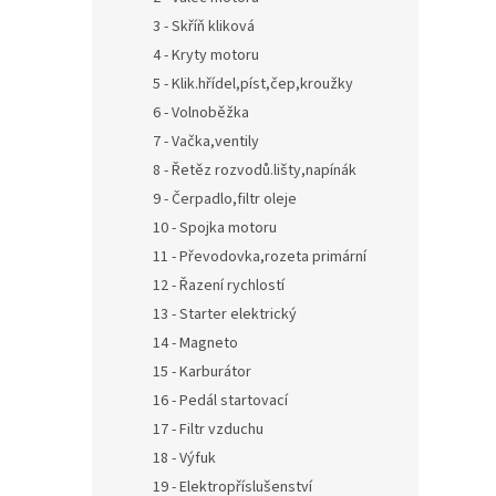
3 - Skříň kliková
4 - Kryty motoru
5 - Klik.hřídel,píst,čep,kroužky
6 - Volnoběžka
7 - Vačka,ventily
8 - Řetěz rozvodů.lišty,napínák
9 - Čerpadlo,filtr oleje
10 - Spojka motoru
11 - Převodovka,rozeta primární
12 - Řazení rychlostí
13 - Starter elektrický
14 - Magneto
15 - Karburátor
16 - Pedál startovací
17 - Filtr vzduchu
18 - Výfuk
19 - Elektropříslušenství