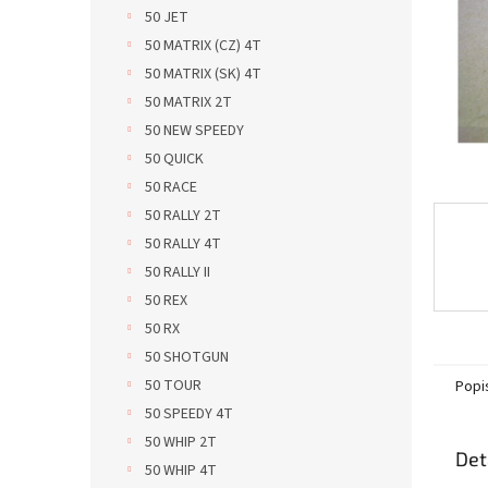
n
50 JET
e
50 MATRIX (CZ) 4T
l
50 MATRIX (SK) 4T
50 MATRIX 2T
50 NEW SPEEDY
50 QUICK
50 RACE
50 RALLY 2T
50 RALLY 4T
50 RALLY II
50 REX
50 RX
50 SHOTGUN
50 TOUR
Popi
50 SPEEDY 4T
50 WHIP 2T
Det
50 WHIP 4T