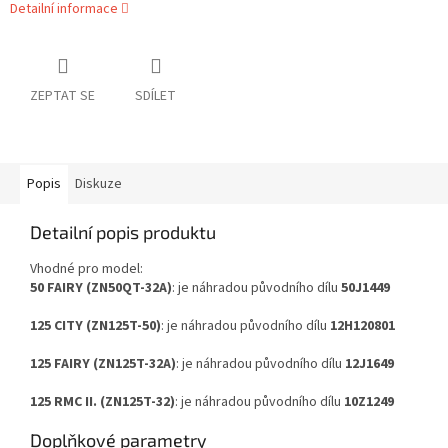
Detailní informace
ZEPTAT SE
SDÍLET
Popis
Diskuze
Detailní popis produktu
Vhodné pro model:
50 FAIRY (ZN50QT-32A)
: je náhradou původního dílu
50J1449
125 CITY (ZN125T-50)
: je náhradou původního dílu
12H120801
125 FAIRY (ZN125T-32A)
: je náhradou původního dílu
12J1649
125 RMC II. (ZN125T-32)
: je náhradou původního dílu
10Z1249
Doplňkové parametry